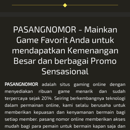
PASANGNOMOR - Mainkan
Game Favorit Anda untuk
mendapatkan Kemenangan
Besar dan berbagai Promo
Sensasional
PASANGNOMOR
adalah situs gaming online dengan
menyediakan ribuan game menarik dan sudah
terpercaya sejak 2014. Seiring berkembangnya teknologi
dalam permainan online, kami selalu berusaha untuk
memberikan kepuasan dan kenyamanan bermain bagi
setiap member. pasang nomor online memberikan akses
mudah bagi para pemain untuk bermain kapan saja dan