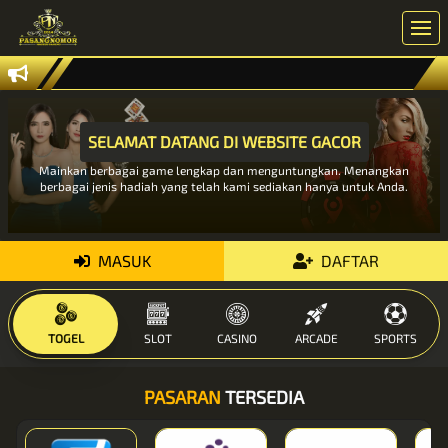
SELAMAT DATANG DI WEBSITE GACOR
Mainkan berbagai game lengkap dan menguntungkan. Menangkan
berbagai jenis hadiah yang telah kami sediakan hanya untuk Anda.
MASUK
DAFTAR
TOGEL
SLOT
CASINO
ARCADE
SPORTS
PASARAN
TERSEDIA