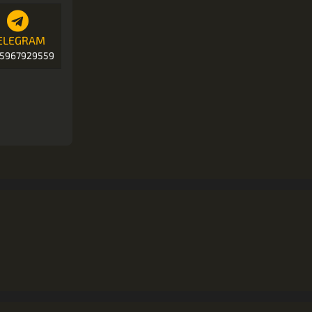
ELEGRAM
5967929559