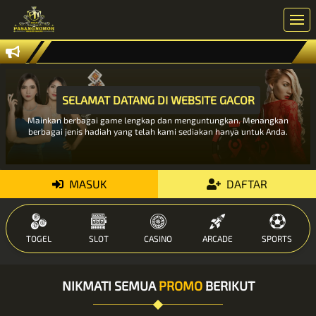
SELAMAT DATANG DI WEBSITE GACOR
Mainkan berbagai game lengkap dan menguntungkan. Menangkan
berbagai jenis hadiah yang telah kami sediakan hanya untuk Anda.
MASUK
DAFTAR
TOGEL
SLOT
CASINO
ARCADE
SPORTS
NIKMATI SEMUA
PROMO
BERIKUT